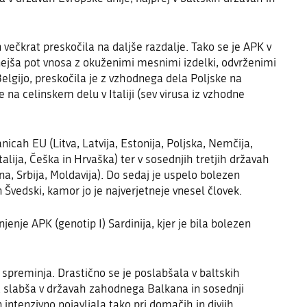
 večkrat preskočila na daljše razdalje. Tako se je APK v
tnejša pot vnosa z okuženimi mesnimi izdelki, odvrženimi
elgijo, preskočila je z vzhodnega dela Poljske na
 na celinskem delu v Italiji (sev virusa iz vzhodne
anicah EU (Litva, Latvija, Estonija, Poljska, Nemčija,
alija, Češka in Hrvaška) ter v sosednjih tretjih državah
n
a
, Srbija, Moldavija). Do sedaj je uspelo bolezen
n Švedski,
kamor jo je najverjetneje vnesel človek.
jenje APK (genotip I) Sardinija, kjer je bila bolezen
o spreminja.
Drastično se je poslabšala
v baltskih
ja slabša v državah zahodnega Balkana in sosednji
n intenzivno pojavljala tako pri domačih in divjih