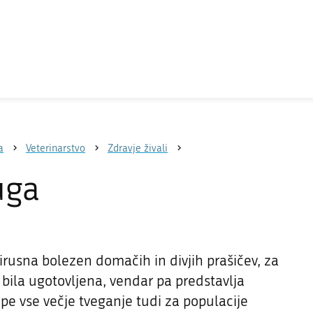
a
Veterinarstvo
Zdravje živali
uga
virusna bolezen domačih in divjih prašičev, za
i bila ugotovljena, vendar pa predstavlja
pe vse večje tveganje tudi za populacije