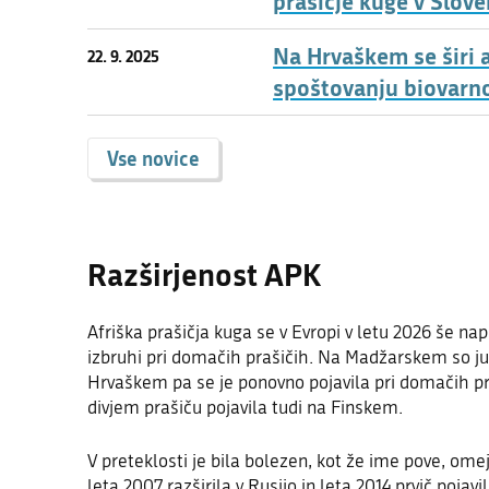
prašičje kuge v Slove
Na Hrvaškem se širi a
22. 9. 2025
spoštovanju biovarn
Vse novice
Razširjenost APK
Afriška prašičja kuga se v Evropi v letu 2026 še na
izbruhi pri domačih prašičih. Na Madžarskem so jun
Hrvaškem pa se je ponovno pojavila pri domačih praš
divjem prašiču pojavila tudi na Finskem.
V preteklosti je bila bolezen, kot že ime pove, omej
leta 2007 razširila v Rusijo in leta 2014 prvič pojav