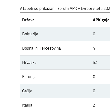
V tabeli so prikazani izbruhi APK v Evropi v letu 20
Država
APK gojen
Pregled pojavov APK v letu 2026 po
Bolgarija
0
V tabeli so prikazani izbruhi APK v Evropi v letu 20
Bosna in Hercegovina
4
Hrvaška
52
Estonija
0
Grčija
0
Italija
2