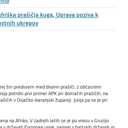
nijo
friška prašičja kuga, Uprava poziva k
ostnih ukrepov
prej širi predvsem med divjimi prašiči, z občasnimi
ija potrdili prvi primer APK pri domačih prašičih, na
ičih v Osječko-baranjski županiji. Julija pa se je pri
ena na Afriko. V zadnjih letih se je po vnosu v Gruzijo
ila v državah Evropske unije, najprej v baltskih državah in