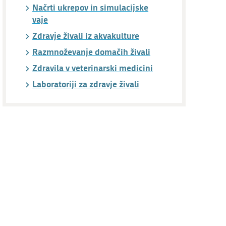
Načrti ukrepov in simulacijske
vaje
Zdravje živali iz akvakulture
Razmnoževanje domačih živali
Zdravila v veterinarski medicini
Laboratoriji za zdravje živali