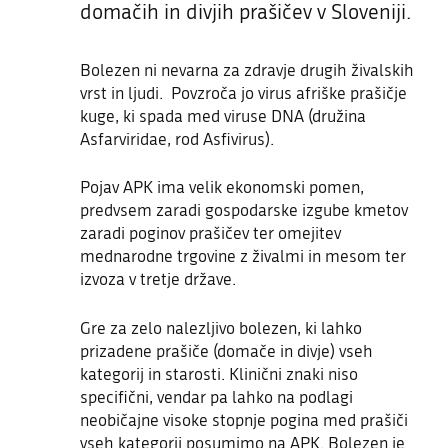
domačih in divjih prašičev v Sloveniji.
Bolezen ni nevarna za zdravje drugih živalskih
vrst in ljudi. Povzroča jo virus afriške prašičje
kuge, ki spada med viruse DNA (družina
Asfarviridae, rod Asfivirus).
Pojav APK ima velik ekonomski pomen,
predvsem zaradi gospodarske izgube kmetov
zaradi poginov prašičev ter omejitev
mednarodne trgovine z živalmi in mesom ter
izvoza v tretje države.
Gre za zelo nalezljivo bolezen, ki lahko
prizadene prašiče (domače in divje) vseh
kategorij in starosti. Klinični znaki niso
specifični, vendar pa lahko na podlagi
neobičajne visoke stopnje pogina med prašiči
vseh kategorij posumimo na APK. Bolezen je