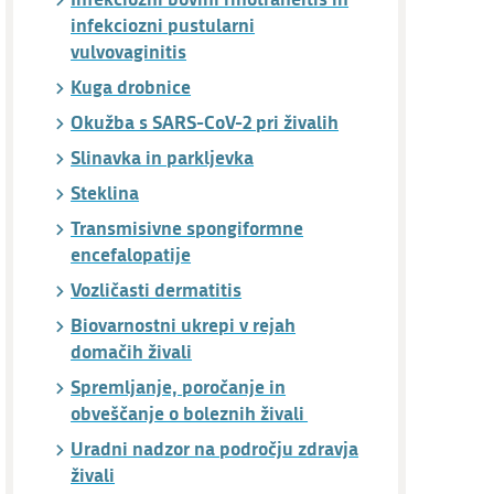
infekciozni pustularni
vulvovaginitis
Kuga drobnice
Okužba s SARS-CoV-2 pri živalih
Slinavka in parkljevka
Steklina
Transmisivne spongiformne
encefalopatije
Vozličasti dermatitis
Biovarnostni ukrepi v rejah
domačih živali
Spremljanje, poročanje in
obveščanje o boleznih živali
Uradni nadzor na področju zdravja
živali