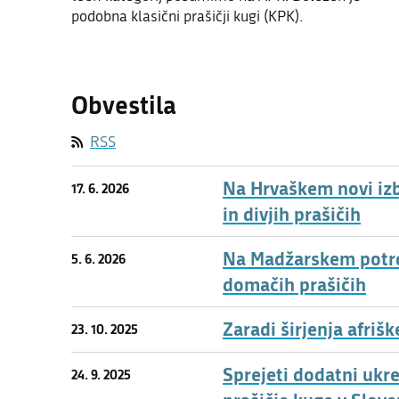
podobna klasični prašičji kugi (KPK).
Obvestila
RSS
Na Hrvaškem novi izb
17. 6. 2026
in divjih prašičih
Na Madžarskem potrdil
5. 6. 2026
domačih prašičih
Zaradi širjenja afriš
23. 10. 2025
Sprejeti dodatni ukr
24. 9. 2025