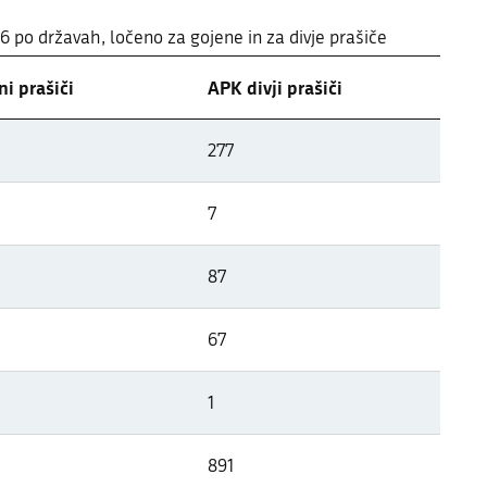
26 po državah, ločeno za gojene in za divje prašiče
i prašiči
APK divji prašiči
 državah Evrope
277
26 po državah, ločeno za gojene in za divje prašiče
7
87
67
1
891