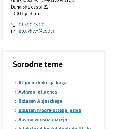
VETERINARSTVO IN VARSTVO RASTLIN
Dostopnost
Dunajska cesta 22
1000 Ljubljana
O spletnem mestu
01 300 13 00
gp.uvhvvr@gov.si
Sorodne teme
Atipična kokošja kuga
Aviarna influenca
Bolezen Aujeszkega
Bolezen modrikastega jezika
Bovina virusna diareja
Infekciozni bovini rinotraheitis in