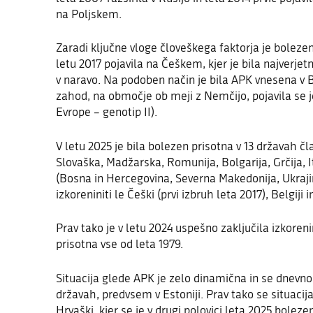
na Poljskem.
Zaradi ključne vloge človeškega faktorja je bolezen
letu 2017 pojavila na Češkem, kjer je bila najverje
v naravo. Na podoben način je bila APK vnesena v B
zahod, na območje ob meji z Nemčijo, pojavila se je
Evrope – genotip II).
V letu 2025 je bila bolezen prisotna v 13 državah čl
Slovaška, Madžarska, Romunija, Bolgarija, Grčija, It
(Bosna in Hercegovina, Severna Makedonija, Ukraji
izkoreniniti le Češki (prvi izbruh leta 2017)
,
Belgiji
i
Prav tako je v letu 2024 uspešno zaključila izkorenin
prisotna vse od leta 1979.
Situacija glede APK je zelo dinamična in se dnevn
državah, predvsem v Estoniji. Prav tako se situaci
Hrvaški, kjer se je v drugi polovici leta 2025 boleze