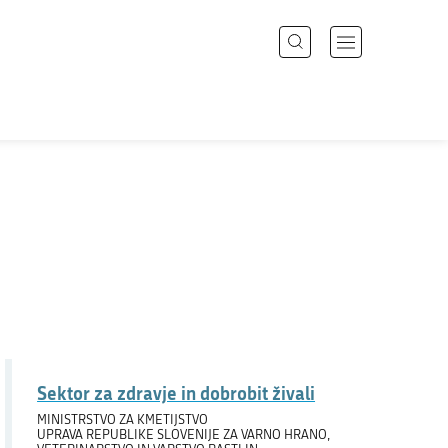
Išči
Odpri
meni
z
Področja
navigacijo
Državni organi
Zbirke
Dogodki
Novice
Sektor za zdravje in dobrobit živali
Sodelujte
MINISTRSTVO ZA KMETIJSTVO
UPRAVA REPUBLIKE SLOVENIJE ZA VARNO HRANO,