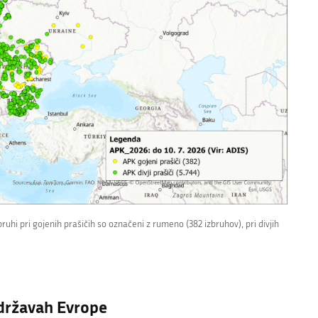
ruhi pri gojenih prašičih so označeni z rumeno (382 izbruhov), pri divjih
 državah Evrope