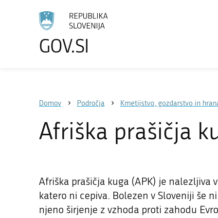
GOV.SI
Izberite
jezik
Domov
Področja
Kmetijstvo, gozdarstvo in hran
Afriška prašičja k
Afriška prašičja kuga (APK) je nalezljiva 
katero ni cepiva. Bolezen v Sloveniji še n
njeno širjenje z vzhoda proti zahodu Evro